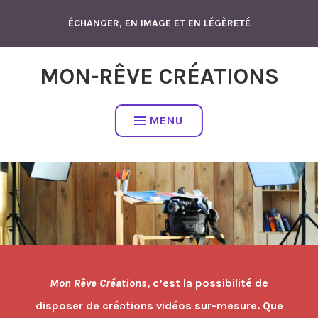
Accéder
ÉCHANGER, EN IMAGE ET EN LÉGÈRETÉ
au
contenu
MON-RÊVE CRÉATIONS
MENU
Mon Rêve Créations
, c’est la possibilité de
disposer de créations vidéos sur-mesure. Que