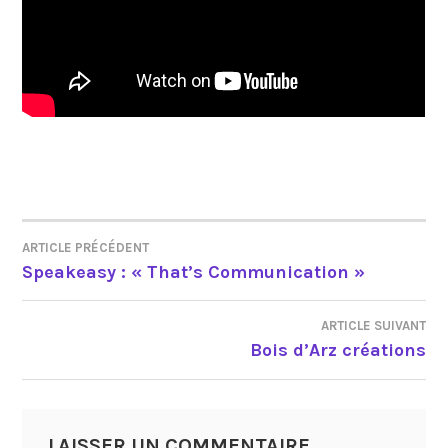
ARTICLE PRÉCÉDENT
NAVIGATION
Speakeasy : « That’s Communication »
DE
ARTICLE SUIVANT
L’ARTICLE
Bois d’Arz créations
LAISSER UN COMMENTAIRE