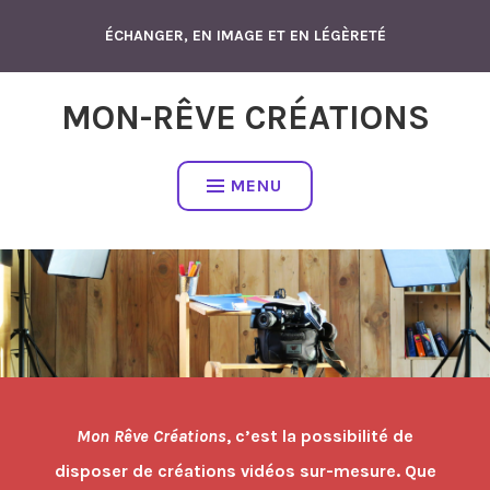
Accéder
ÉCHANGER, EN IMAGE ET EN LÉGÈRETÉ
au
contenu
MON-RÊVE CRÉATIONS
MENU
Mon Rêve Créations
, c’est la possibilité de
disposer de créations vidéos sur-mesure. Que