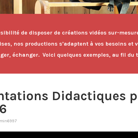
ossibilité de disposer de créations vidéos sur-mesur
prises, nos productions s’adaptent à vos besoins e
ger, échanger. Voici quelques exemples, au fil du
ntations Didactiques p
6
min6997