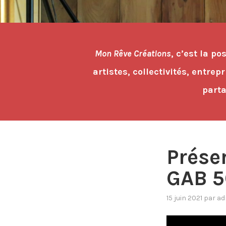
Mon Rêve Créations
, c’est la p
artistes, collectivités, entre
parta
Prése
GAB 5
15 juin 2021
par
ad