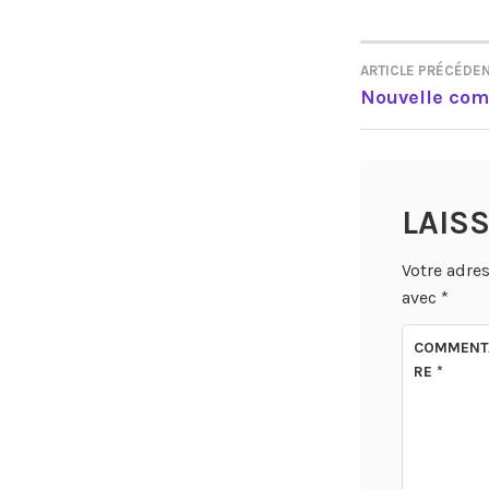
ARTICLE PRÉCÉDE
NAVIGA
Nouvelle com
DE
L’ARTIC
LAIS
Votre adres
avec
*
COMMENT
RE
*