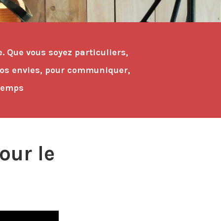
e. Que vous soyez particuliers,
t vos envies, pour communiquer,
 temps
our le