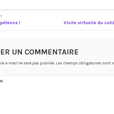
NT
TION
pétence !
Visite virtuelle du col
LE
SER UN COMMENTAIRE
se e-mail ne sera pas publiée.
Les champs obligatoires sont 
AI